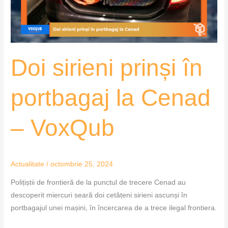
Cenad
–
VoxQub
Doi sirieni prinși în
portbagaj la Cenad
– VoxQub
Actualitate
/
octombrie 25, 2024
Polițiștii de frontieră de la punctul de trecere Cenad au
descoperit miercuri seară doi cetățeni sirieni ascunși în
portbagajul unei mașini, în încercarea de a trece ilegal frontiera.