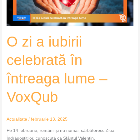
întreaga
lume
–
VoxQub
O zi a iubirii
celebrată în
întreaga lume –
VoxQub
Actualitate
/
februarie 13, 2025
Pe 14 februarie, românii și nu numai, sărbătoresc Ziua
Îndrăgostiților, cunoscută ca Sfântul Valentin.