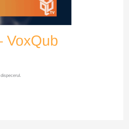
 – VoxQub
 dispecerul.