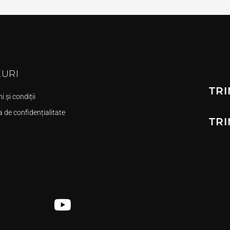
KURI
TRI
 și condiții
a de confidențialitate
TRI