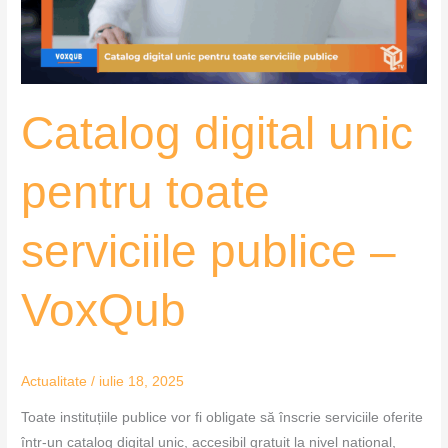
publice
–
VoxQub
Catalog digital unic
pentru toate
serviciile publice –
VoxQub
Actualitate
/
iulie 18, 2025
Toate instituțiile publice vor fi obligate să înscrie serviciile oferite
într-un catalog digital unic, accesibil gratuit la nivel național,