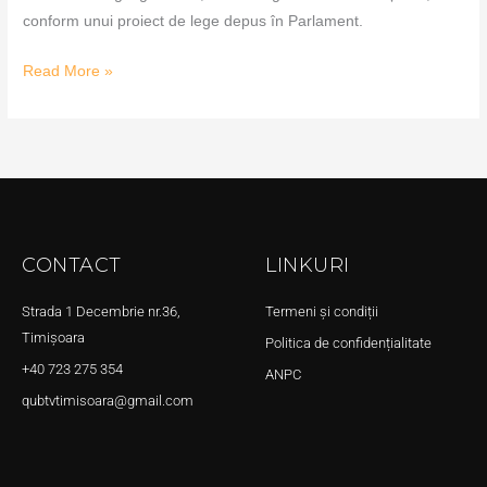
conform unui proiect de lege depus în Parlament.
Read More »
CONTACT
LINKURI
Strada 1 Decembrie nr.36,
Termeni și condiții
Timișoara
Politica de confidențialitate
+40 723 275 354
ANPC
qubtvtimisoara@gmail.com