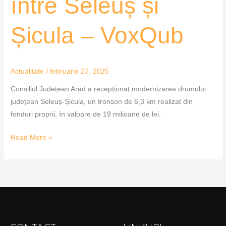
între Seleuș și
Șicula – VoxQub
Actualitate
/
februarie 27, 2025
Consiliul Județean Arad a recepționat modernizarea drumului
județean Seleuș-Șicula, un tronson de 6,3 km realizat din
fonduri proprii, în valoare de 19 milioane de lei.
Read More »