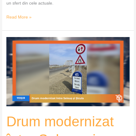
un sfert din cele actuale.
Read More »
Drum
modernizat
între
Seleuș
și
Șicula
–
VoxQub
Drum modernizat