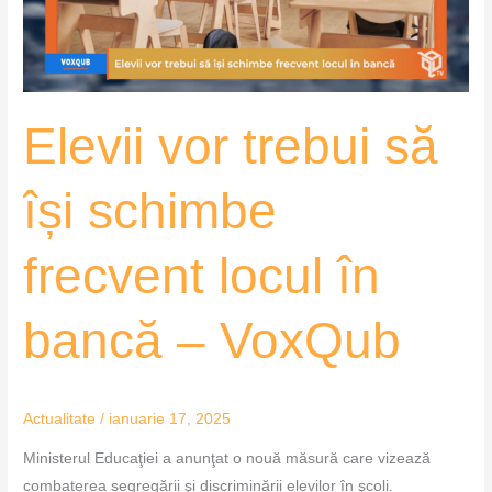
frecvent
locul
în
bancă
Elevii vor trebui să
–
VoxQub
își schimbe
frecvent locul în
bancă – VoxQub
Actualitate
/
ianuarie 17, 2025
Ministerul Educaţiei a anunţat o nouă măsură care vizează
combaterea segregării şi discriminării elevilor în şcoli.