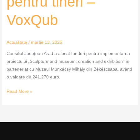
pentru tineri –
VoxQub
Actualitate
/
martie 13, 2025
Consiliul Județean Arad a alocat fonduri pentru implementarea
proiectului „Sculpture and museum: creation and exhibition” în
parteneriat cu Muzeul Munkácsy Mihály din Békéscsaba, având
o valoare de 241.270 euro.
Read More »