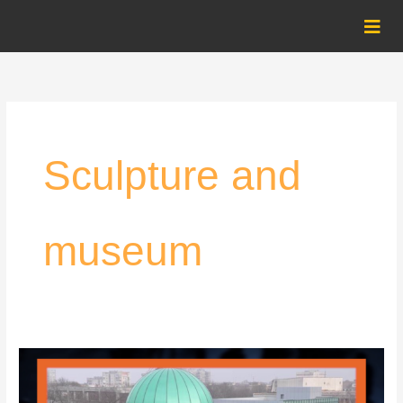
Skip
to
content
Sculpture and
museum
Arad
și