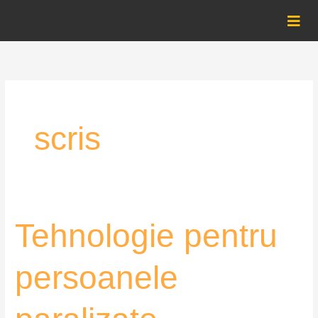
Skip
to
content
scris
Tehnologie
Tehnologie pentru
pentru
persoanele
persoanele
paralizate