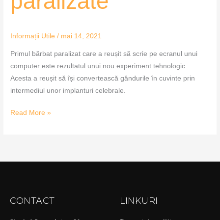
paralizate
Informații Utile
/
mai 14, 2021
Primul bărbat paralizat care a reușit să scrie pe ecranul unui
computer este rezultatul unui nou experiment tehnologic.
Acesta a reușit să își convertească gândurile în cuvinte prin
intermediul unor implanturi celebrale.
Read More »
CONTACT
LINKURI