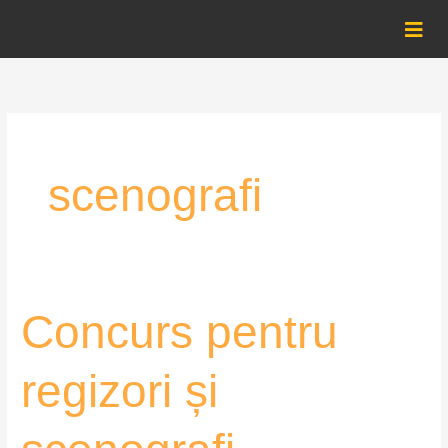
Skip
to
content
scenografi
Concurs
Concurs pentru
pentru
regizori
regizori și
și
scenografi