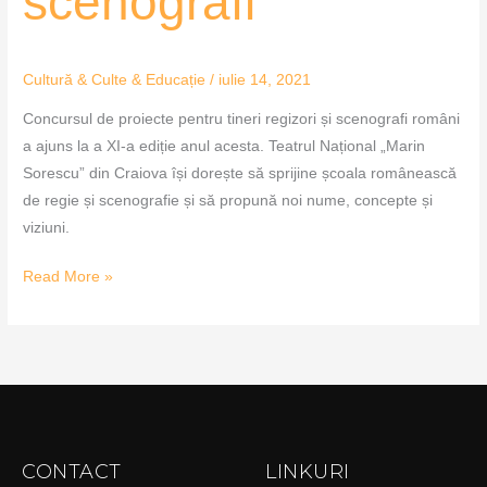
scenografi
Cultură & Culte & Educație
/
iulie 14, 2021
Concursul de proiecte pentru tineri regizori și scenografi români
a ajuns la a XI-a ediție anul acesta. Teatrul Național „Marin
Sorescu” din Craiova își dorește să sprijine școala românească
de regie și scenografie și să propună noi nume, concepte și
viziuni.
Read More »
CONTACT
LINKURI