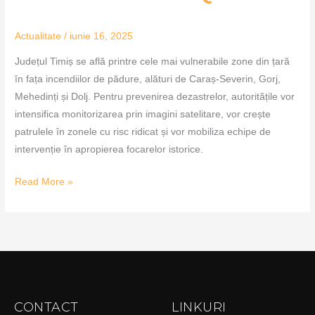
Actualitate
/
iunie 16, 2025
Județul Timiș se află printre cele mai vulnerabile zone din țară
în fața incendiilor de pădure, alături de Caraș-Severin, Gorj,
Mehedinți și Dolj. Pentru prevenirea dezastrelor, autoritățile vor
intensifica monitorizarea prin imagini satelitare, vor crește
patrulele în zonele cu risc ridicat și vor mobiliza echipe de
intervenție în apropierea focarelor istorice.
Read More »
CONTACT
LINKURI