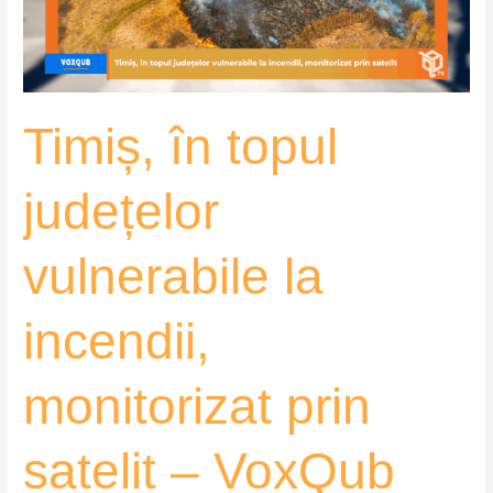
incendii,
monitorizat
prin
satelit
Timiș, în topul
–
VoxQub
județelor
vulnerabile la
incendii,
monitorizat prin
satelit – VoxQub