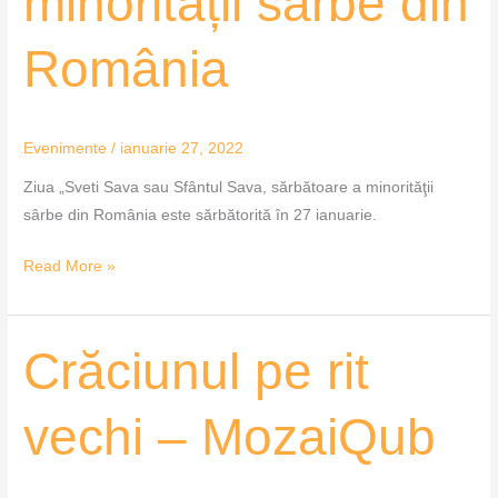
minorității sârbe din
din
România
România
Evenimente
/
ianuarie 27, 2022
Ziua „Sveti Sava sau Sfântul Sava, sărbătoare a minorităţii
sârbe din România este sărbătorită în 27 ianuarie.
Read More »
Crăciunul
Crăciunul pe rit
pe
rit
vechi – MozaiQub
vechi
–
MozaiQub