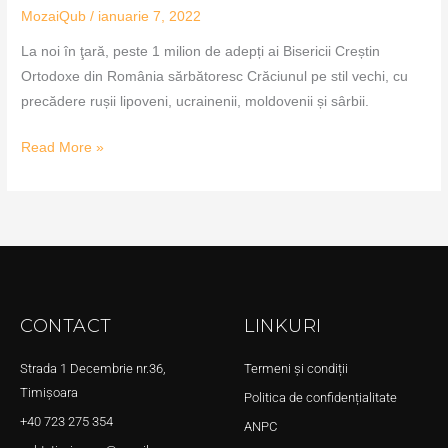
MozaiQub
/
ianuarie 7, 2022
La noi în ţară, peste 1 milion de adepți ai Bisericii Creștin
Ortodoxe din România sărbătoresc Crăciunul pe stil vechi, cu
precădere rușii lipoveni, ucrainenii, moldovenii și sârbii.
Read More »
CONTACT
LINKURI
Strada 1 Decembrie nr.36,
Termeni și condiții
Timișoara
Politica de confidențialitate
+40 723 275 354
ANPC