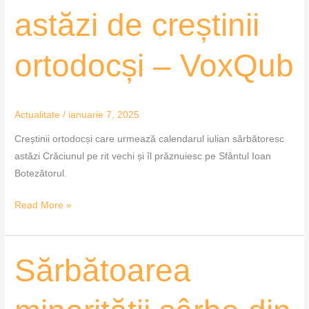
astăzi de creștinii
ortodocși – VoxQub
Actualitate
/
ianuarie 7, 2025
Creștinii ortodocși care urmează calendarul iulian sărbătoresc
astăzi Crăciunul pe rit vechi și îl prăznuiesc pe Sfântul Ioan
Botezătorul.
Read More »
Sărbătoarea
Sărbătoarea
minorității
sârbe