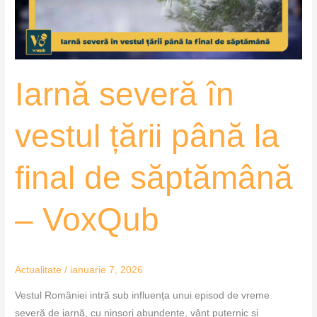
la
final
de
săptămână
Iarnă severă în
–
VoxQub
vestul țării până la
final de săptămână
– VoxQub
Actualitate
/
ianuarie 7, 2026
Vestul României intră sub influența unui episod de vreme
severă de iarnă, cu ninsori abundente, vânt puternic și