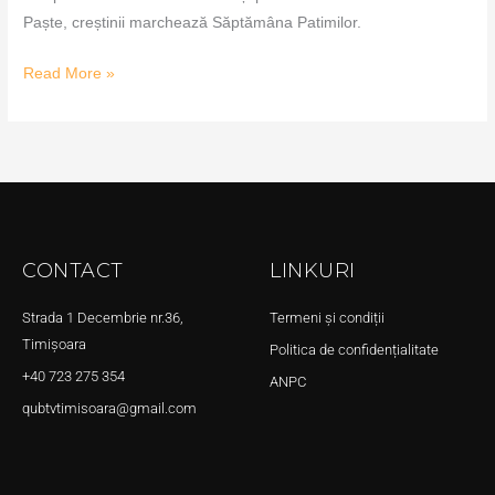
Paște, creștinii marchează Săptămâna Patimilor.
Read More »
CONTACT
LINKURI
Strada 1 Decembrie nr.36,
Termeni și condiții
Timișoara
Politica de confidențialitate
+40 723 275 354
ANPC
qubtvtimisoara@gmail.com