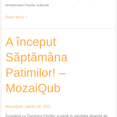
temperaturi foarte scăzute.
Read More »
A
A început
început
Săptămâna
Săptămâna
Patimilor!
–
Patimilor! –
MozaiQub
MozaiQub
MozaiQub
/
aprilie 18, 2022
Începând cu Duminica Floriilor și până în sâmbăta dinainte de