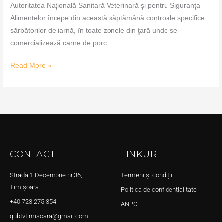
Autoritatea Naţională Sanitară Veterinară şi pentru Siguranţa
Alimentelor începe din această săptămână controale specifice
sărbătorilor de iarnă, în toate zonele din ţară unde se
comercializează carne de porc.
Read More »
CONTACT
LINKURI
Strada 1 Decembrie nr.36,
Termeni și condiții
Timișoara
Politica de confidențialitate
+40 723 275 354
ANPC
qubtvtimisoara@gmail.com