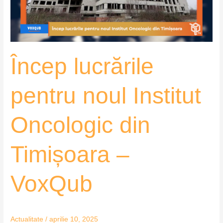
din
Timișoara
–
VoxQub
Încep lucrările
pentru noul Institut
Oncologic din
Timișoara –
VoxQub
Actualitate
/
aprilie 10, 2025