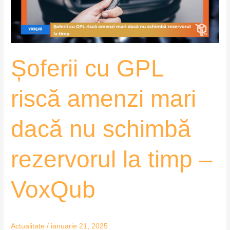
dacă
nu
schimbă
rezervorul
Șoferii cu GPL
la
timp
–
riscă amenzi mari
VoxQub
dacă nu schimbă
rezervorul la timp –
VoxQub
Actualitate
/
ianuarie 21, 2025