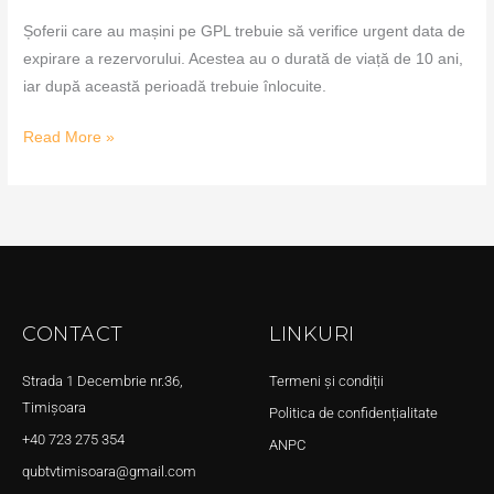
Șoferii care au mașini pe GPL trebuie să verifice urgent data de
expirare a rezervorului. Acestea au o durată de viață de 10 ani,
iar după această perioadă trebuie înlocuite.
Read More »
CONTACT
LINKURI
Strada 1 Decembrie nr.36,
Termeni și condiții
Timișoara
Politica de confidențialitate
+40 723 275 354
ANPC
qubtvtimisoara@gmail.com