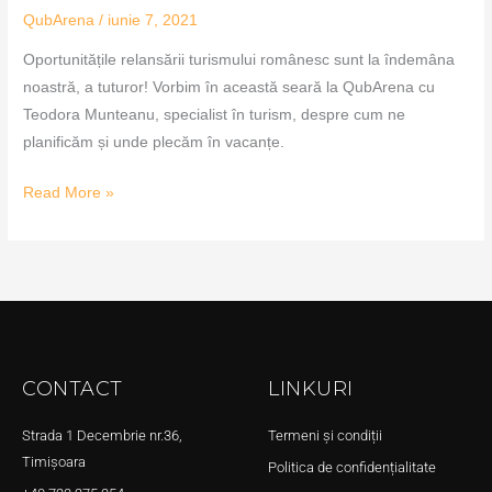
QubArena
/
iunie 7, 2021
Oportunitățile relansării turismului românesc sunt la îndemâna
noastră, a tuturor! Vorbim în această seară la QubArena cu
Teodora Munteanu, specialist în turism, despre cum ne
planificăm și unde plecăm în vacanțe.
Read More »
CONTACT
LINKURI
Strada 1 Decembrie nr.36,
Termeni și condiții
Timișoara
Politica de confidențialitate