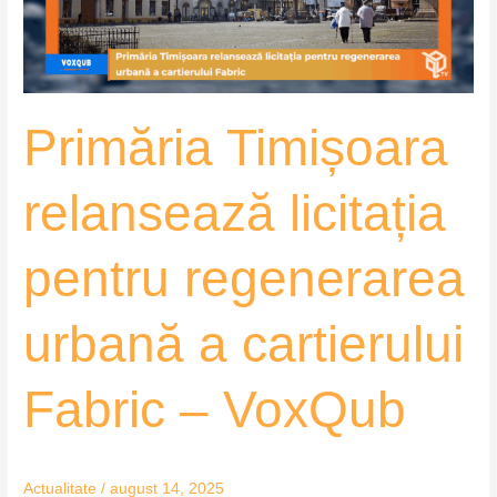
urbană
a
cartierului
Fabric
Primăria Timișoara
–
VoxQub
relansează licitația
pentru regenerarea
urbană a cartierului
Fabric – VoxQub
Actualitate
/
august 14, 2025