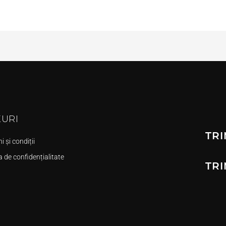
KURI
TRI
 și condiții
a de confidențialitate
TRI