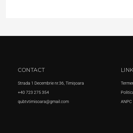
CONTACT
LIN
Strada 1 Decembrie nr.36, Timișoara
Termeni
+40 723 275 354
Politic
qubtvtimisoara@gmail.com
ANPC