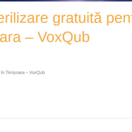
ilizare gratuită pent
șoara – VoxQub
ici în Timișoara – VoxQub