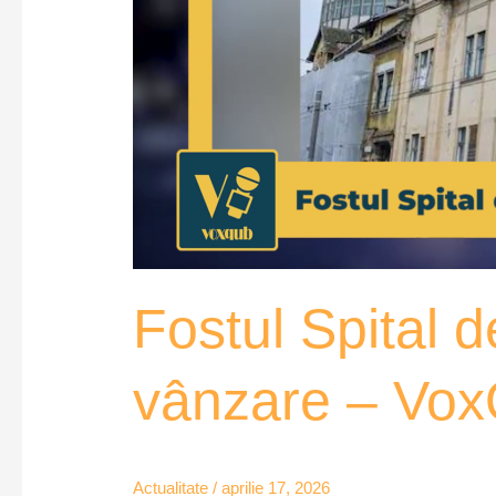
Fostul Spital 
vânzare – Vo
Actualitate
/
aprilie 17, 2026