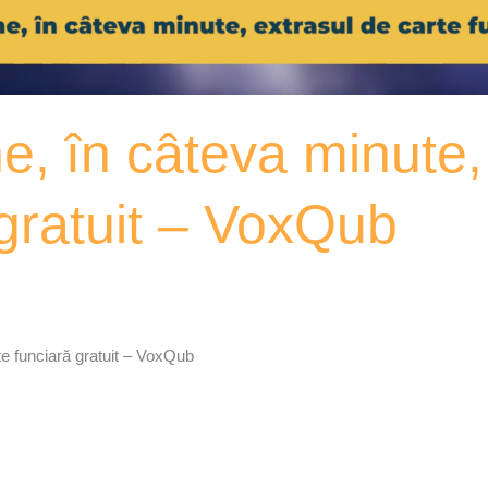
ne, în câteva minute,
 gratuit – VoxQub
te funciară gratuit – VoxQub