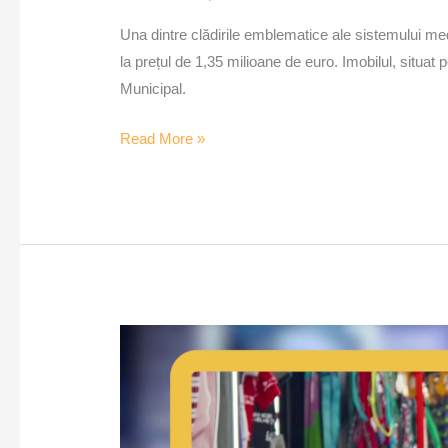
Una dintre clădirile emblematice ale sistemului medi
la prețul de 1,35 milioane de euro. Imobilul, situat
Municipal.
Read More »
Program
de
sterilizare
gratuită
pentru