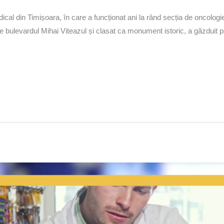
cal din Timișoara, în care a funcționat ani la rând secția de oncologie,
 pe bulevardul Mihai Viteazul și clasat ca monument istoric, a găzduit pâ