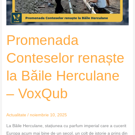
–
VoxQub
Promenada
Conteselor renaște
la Băile Herculane
– VoxQub
Actualitate
/
noiembrie 10, 2025
La Băile Herculane, stațiunea cu parfum imperial care a cucerit
Europa acum mai bine de un secol, un colț de istorie a prins din