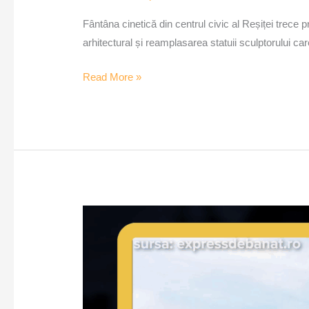
Fântâna cinetică din centrul civic al Reșiței trece 
arhitectural și reamplasarea statuii sculptorului c
Read More »
Transport
public
electric
extins
în
Lugoj