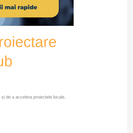
roiectare
ub
și de a accelera proiectele locale.