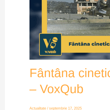
Fântâna cineti
– VoxQub
Actualitate
/
septembrie 17, 2025