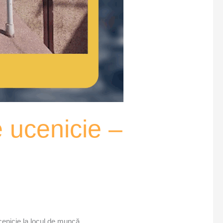
 ucenicie –
enicie la locul de muncă.