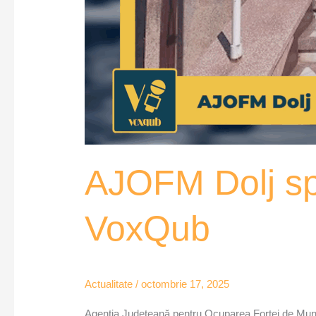
AJOFM Dolj spr
VoxQub
Actualitate
/
octombrie 17, 2025
Agenția Județeană pentru Ocuparea Forței de Muncă