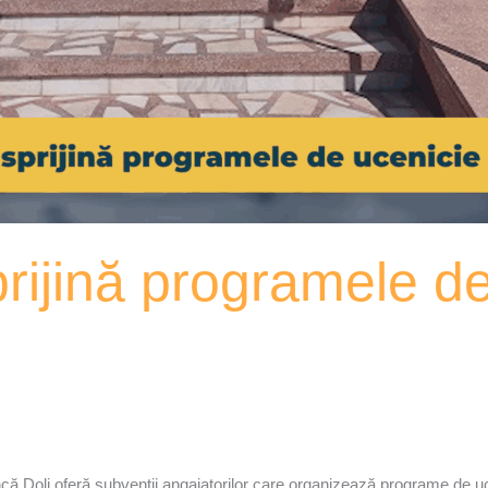
ijină programele de
 Dolj oferă subvenții angajatorilor care organizează programe de uc