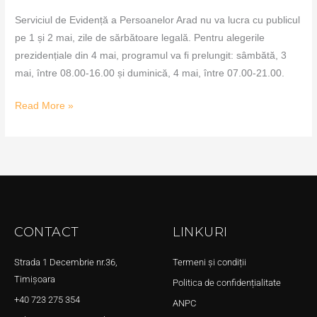
Serviciul de Evidență a Persoanelor Arad nu va lucra cu publicul
pe 1 și 2 mai, zile de sărbătoare legală. Pentru alegerile
prezidențiale din 4 mai, programul va fi prelungit: sâmbătă, 3
mai, între 08.00-16.00 și duminică, 4 mai, între 07.00-21.00.
Read More »
CONTACT
LINKURI
Strada 1 Decembrie nr.36,
Termeni și condiții
Timișoara
Politica de confidențialitate
+40 723 275 354
ANPC