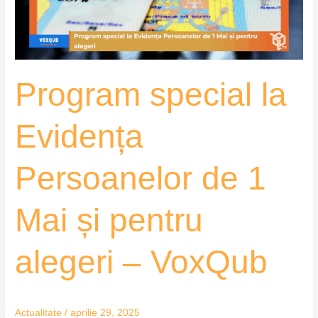
1
Mai
și
pentru
Program special la
alegeri
–
VoxQub
Evidența
Persoanelor de 1
Mai și pentru
alegeri – VoxQub
Actualitate
/
aprilie 29, 2025