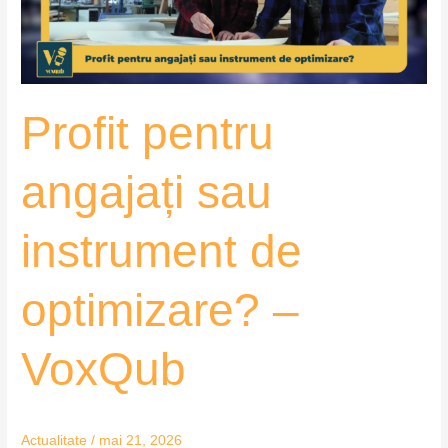
optimizare?
–
VoxQub
Profit pentru
angajați sau
instrument de
optimizare? –
VoxQub
Actualitate
/
mai 21, 2026