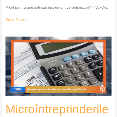
Profit pentru angajați sau instrument de optimizare? – VoxQub
Read More »
Microîntreprinderile,
afectate
de
noile
reguli
fiscale
–
VoxQub
Microîntreprinderile