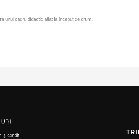
ra unui cadru didactic aflat la început de drum.
KURI
TRI
 și condiții