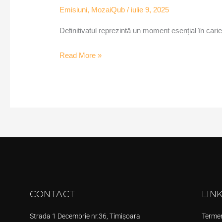
Emisiuni
,
MozaiQub
/
iulie 9, 2025
Definitivatul reprezintă un moment esențial în carie
Read More »
CONTACT
LIN
Strada 1 Decembrie nr.36, Timișoara
Termeni