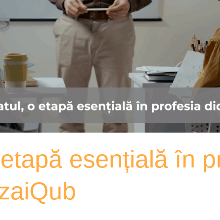
o etapă esențială în p
ozaiQub