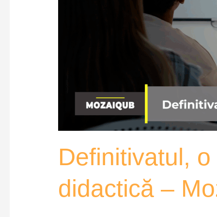
Definitivatul, 
didactică – M