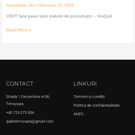
Actualitate
,
Vox
/
februarie 11, 2026
USVT face pasul spre statutul de prosumator – VoxQub
Read More »
CONTACT
LINKURI
Strada 1 Decembrie nr.36,
Termeni și condiții
Timișoara
Politica de confidențialitate
+40 723 275 354
ANPC
qubtvtimisoara@gmail.com