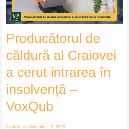
cerut
intrarea
în
insolvență
Producătorul de
–
VoxQub
căldură al Craiovei
a cerut intrarea în
insolvență –
VoxQub
Actualitate
/
decembrie 15, 2025