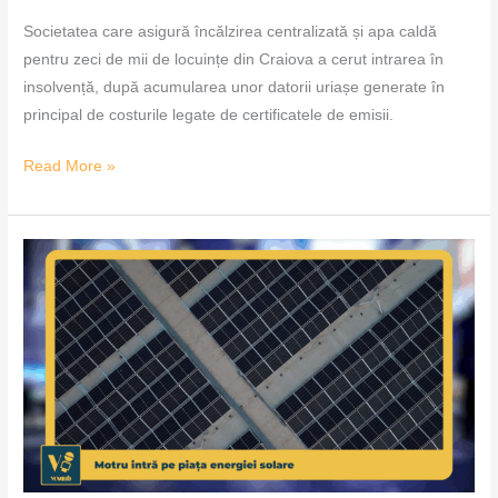
Societatea care asigură încălzirea centralizată și apa caldă
pentru zeci de mii de locuințe din Craiova a cerut intrarea în
insolvență, după acumularea unor datorii uriașe generate în
principal de costurile legate de certificatele de emisii.
Read More »
Motru
intră
pe
piața
energiei
solare
–
VoxQub