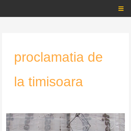
Skip
to
content
proclamatia de
la timisoara
Proclamația
de