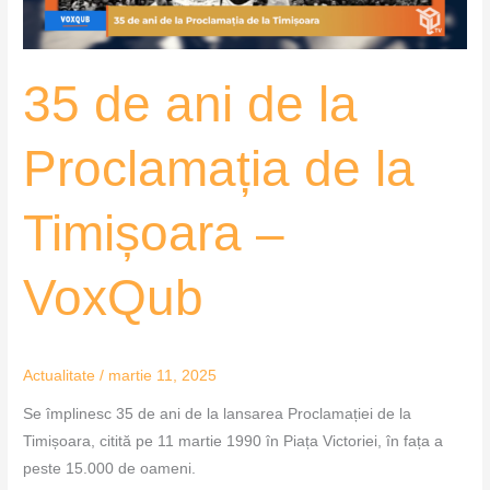
la
Timișoara
–
35 de ani de la
VoxQub
Proclamația de la
Timișoara –
VoxQub
Actualitate
/
martie 11, 2025
Se împlinesc 35 de ani de la lansarea Proclamației de la
Timișoara, citită pe 11 martie 1990 în Piața Victoriei, în fața a
peste 15.000 de oameni.