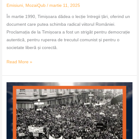
Emisiuni
,
MozaiQub
/
martie 11, 2025
În martie 1990, Timișoara dădea o lecție întregii țări, oferind un
document care putea schimba radical viitorul României.
Proclamația de la Timișoara a fost un strigăt pentru democrație
autentică, pentru ruperea de trecutul comunist și pentru o
societate liberă și corectă.
Read More »
35
de
ani
de
la
Proclamația
de