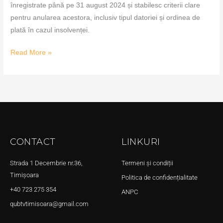
înregistrate până pe 31 august 2024 și stabilesc criterii clare
pentru anularea acestora, inclusiv tipul datoriei și ordinea de
plată în cazul insolvenței.
Read More »
CONTACT
LINKURI
Strada 1 Decembrie nr.36,
Termeni și condiții
Timișoara
Politica de confidențialitate
+40 723 275 354
ANPC
qubtvtimisoara@gmail.com