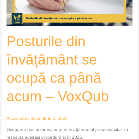
până
acum
–
VoxQub
Posturile din
învățământ se
ocupă ca până
acum – VoxQub
Actualitate
/
decembrie 3, 2025
Ocuparea posturilor vacante în învățământul preuniversitar va
respecta aceeași procedură și în 2026.