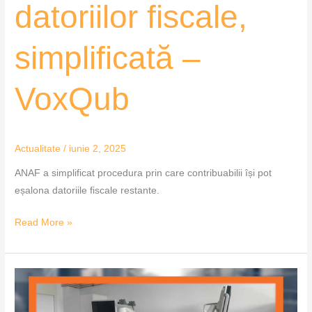
datoriilor fiscale,
simplificată –
VoxQub
Actualitate
/
iunie 2, 2025
ANAF a simplificat procedura prin care contribuabilii își pot
eșalona datoriile fiscale restante.
Read More »
Spitalul
Județean
Arad