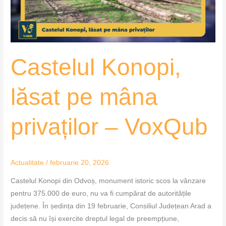
–
VoxQub
Castelul Konopi,
lăsat pe mâna
privaților – VoxQub
Actualitate
/
februarie 20, 2026
Castelul Konopi din Odvoș, monument istoric scos la vânzare
pentru 375.000 de euro, nu va fi cumpărat de autoritățile
județene. În ședința din 19 februarie, Consiliul Județean Arad a
decis să nu își exercite dreptul legal de preempțiune,