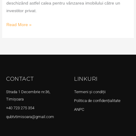
deschizând astfel calea pentru vânzarea imobilului către un
investitor privat.
Read More »
CONTACT
LINKURI
Strada 1 Decembrie nr.36,
Termeni și condiții
Timișoara
Politica de confidențialitate
+40 723 275 354
ANPC
qubtvtimisoara@gmail.com