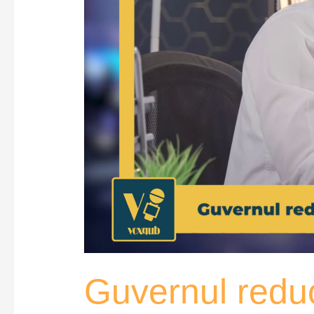
–
VoxQub
Guvernul reduce