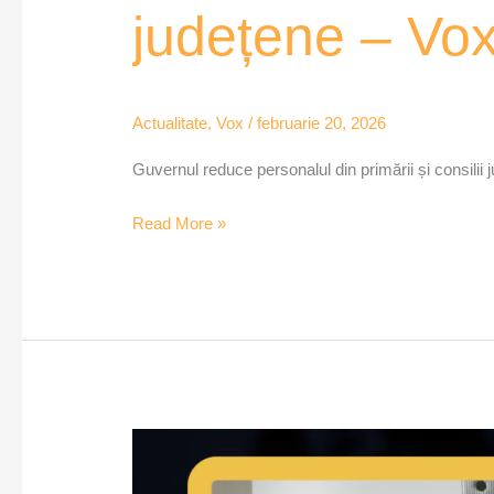
județene – Vo
Actualitate
,
Vox
/
februarie 20, 2026
Guvernul reduce personalul din primării și consili
Read More »
Grevă
japoneză