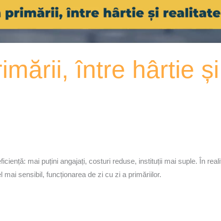
mării, între hârtie și
iciență: mai puțini angajați, costuri reduse, instituții mai suple. În r
mai sensibil, funcționarea de zi cu zi a primăriilor.