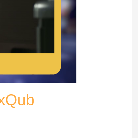
oxQub