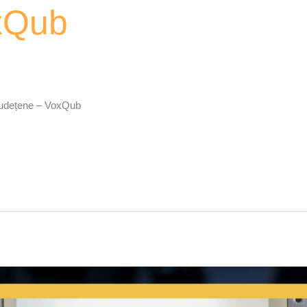
xQub
i județene – VoxQub