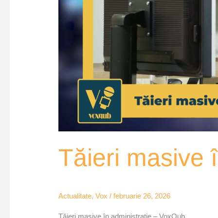
Tăieri masive 
Actualitate
,
Vox
/
februarie 26, 2026
Tăieri masive în administrație – VoxQub