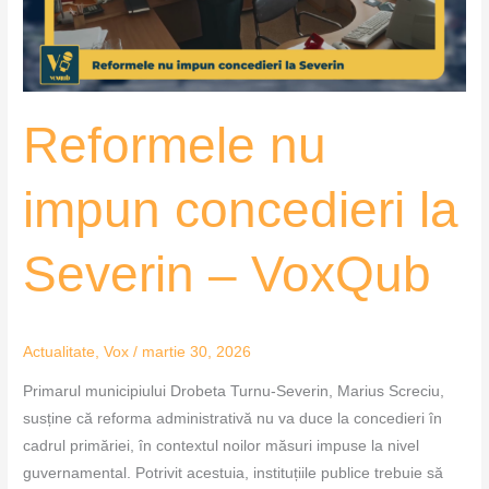
–
VoxQub
Reformele nu
impun concedieri la
Severin – VoxQub
Actualitate
,
Vox
/
martie 30, 2026
Primarul municipiului Drobeta Turnu-Severin, Marius Screciu,
susține că reforma administrativă nu va duce la concedieri în
cadrul primăriei, în contextul noilor măsuri impuse la nivel
guvernamental. Potrivit acestuia, instituțiile publice trebuie să