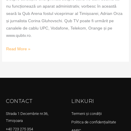
nu funcționează un aparat administrativ, vorbesc în această
seară la Qub Arena fostul viceprimar al Timișoarei, Adrian Orza
și jurnalista Corina Gluhovschi. Qub TV poate fi urmărit pe
canalele de cablu UPC, Vodafone, Telekom, Orange și pe
www.qubtv.ro.
Read More »
CONTACT
LINKURI
Strada 1 Decembrie nr.36,
Termeni și condiții
Timișoara
Politica de confidențialitate
+40 723 275 354
ANPC