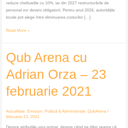
reduce cheltuielile cu 10%, iar din 2027 restructurările de
personal vor deveni obligatorii. Pentru anul 2026, autoritățile
locale pot alege între diminuarea costurilor […]
Read More »
Qub
Qub Arena cu
Arena
cu
Adrian Orza – 23
Adrian
Orza
februarie 2021
–
23
februarie
2021
Actualitate
,
Emisiuni
,
Politică & Administrație
,
QubArena
/
februarie 23, 2021
Despre atribuțiile unui primar, despre când ne dăm seama că