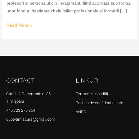
profesori și personalul din învățământ, fiind acordată sub forma
unor fonduri destinate cheltuielilor profesionale și formării […]
Read More »
CONTACT
LINKURI
Strada 1 Decembrie nr.36,
Termeni și condiții
Timișoara
Politica de confidențialitate
+40 723 275 354
ANPC
qubtvtimisoara@gmail.com