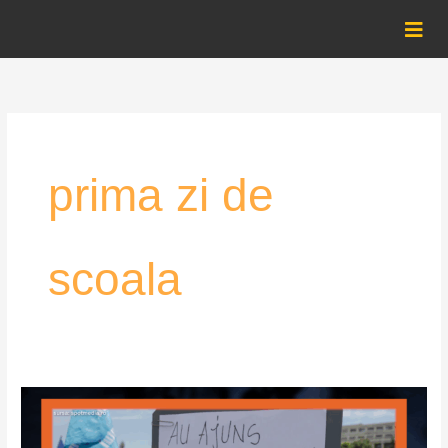
Skip
to
content
prima zi de
scoala
Protest
major