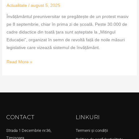
Actualitate
/
august 5, 2025
Învățământul preuniversitar se pregătește de un protest masiv
pe 8 septembrie, chiar în prima zi de școală. Peste 30.000 de
cadre didactice din toată țara sunt așteptate la „Mitingul
Educației”, organizat în semn de revoltă față de noile măsuri
legislative care vizează sistemul de învățământ.
Read More »
CONTACT
LINKURI
Strada 1 Decembrie nr.36,
Termeni și condiții
Timișoara