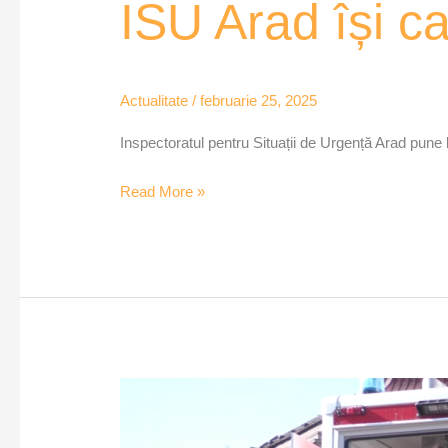
ISU Arad își c
Actualitate
/
februarie 25, 2025
Inspectoratul pentru Situații de Urgență Arad pune l
Read More »
,,Învață
să
salvezi