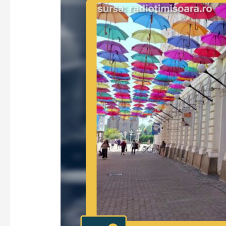
zece
refugii
anti-
caniculă
pentru
trecători
–
VoxQub