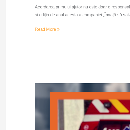
Acordarea primului ajutor nu este doar o responsabil
și ediția de anul acesta a campaniei „Învață să salve
Read More »
ISU
Arad
își
caută
voluntari
–