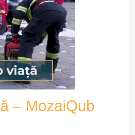
ață – MozaiQub