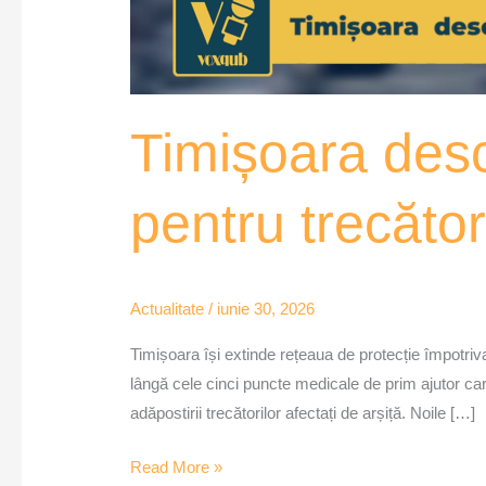
Timișoara desc
pentru trecăto
Actualitate
/
iunie 30, 2026
Timișoara își extinde rețeaua de protecție împotriva
lângă cele cinci puncte medicale de prim ajutor care 
adăpostirii trecătorilor afectați de arșiță. Noile […]
Read More »