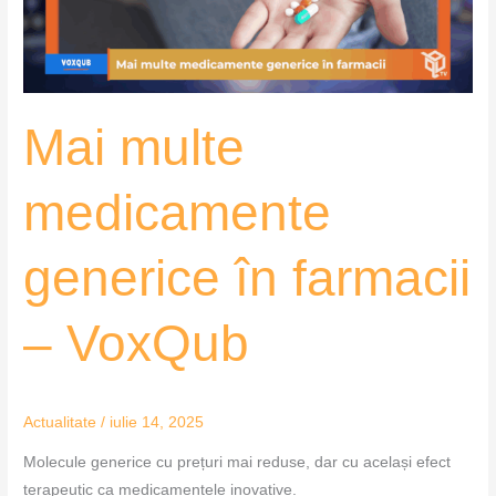
–
VoxQub
Mai multe
medicamente
generice în farmacii
– VoxQub
Actualitate
/
iulie 14, 2025
Molecule generice cu prețuri mai reduse, dar cu același efect
terapeutic ca medicamentele inovative.