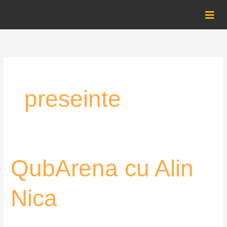
Skip
to
content
preseinte
QubArena
QubArena cu Alin
cu
Alin
Nica
Nica