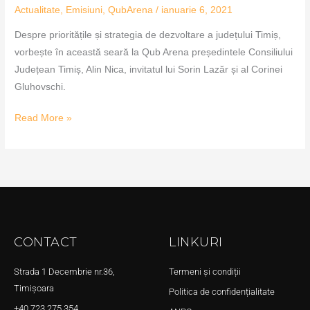
Actualitate
,
Emisiuni
,
QubArena
/
ianuarie 6, 2021
Despre prioritățile și strategia de dezvoltare a județului Timiș,
vorbește în această seară la Qub Arena președintele Consiliului
Județean Timiș, Alin Nica, invitatul lui Sorin Lazăr și al Corinei
Gluhovschi.
Read More »
CONTACT
LINKURI
Strada 1 Decembrie nr.36,
Termeni și condiții
Timișoara
Politica de confidențialitate
+40 723 275 354