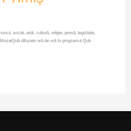
cii, social, artă, cultură, religie, presă, legislație,
icile MozaiQub difuzate oră de oră în programul Qub