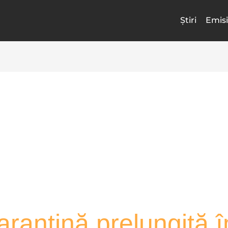
Știri
Emisi
antină prelungită î