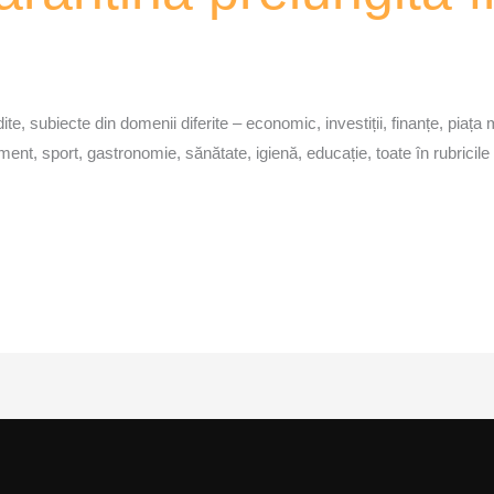
e, subiecte din domenii diferite – economic, investiții, finanțe, piața mun
ertisment, sport, gastronomie, sănătate, igienă, educație, toate în rubr