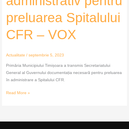
administrativ pentru
administrativ
pentru
preluarea Spitalului
preluarea
Spitalului
CFR – VOX
CFR
–
VOX
Actualitate
/
septembrie 5, 2023
Primăria Municipiului Timișoara a transmis Secretariatului
General al Guvernului documentația necesară pentru preluarea
în administrare a Spitalului CFR.
Read More »