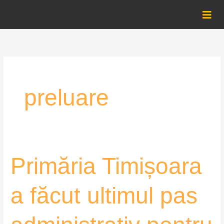
Skip
to
content
preluare
Primăria
Primăria Timișoara
Timișoara
a
a făcut ultimul pas
făcut
ultimul
pas