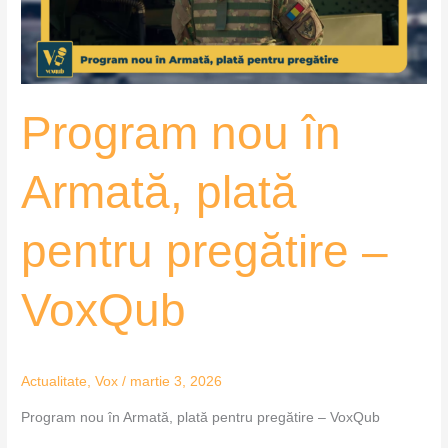
pregătire
–
VoxQub
Program nou în
Armată, plată
pentru pregătire –
VoxQub
Actualitate
,
Vox
/
martie 3, 2026
Program nou în Armată, plată pentru pregătire – VoxQub