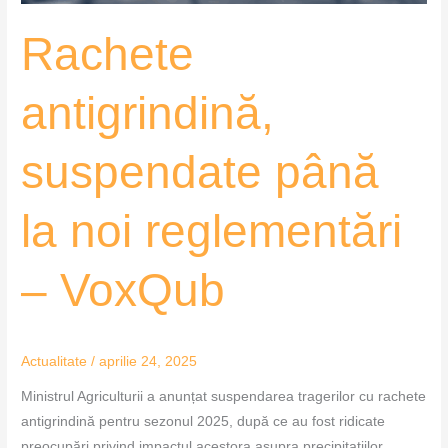
Rachete
antigrindină,
suspendate până
la noi reglementări
– VoxQub
Actualitate
/
aprilie 24, 2025
Ministrul Agriculturii a anunțat suspendarea tragerilor cu rachete
antigrindină pentru sezonul 2025, după ce au fost ridicate
preocupări privind impactul acestora asupra precipitațiilor.