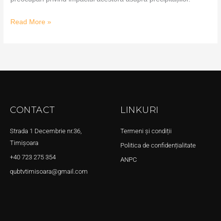
Read More »
CONTACT
LINKURI
Strada 1 Decembrie nr.36,
Termeni și condiții
Timișoara
Politica de confidențialitate
+40 723 275 354
ANPC
qubtvtimisoara@gmail.com