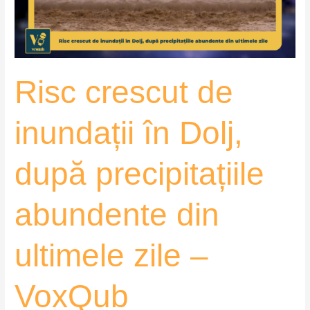
după
precipitațiile
abundente
din
Risc crescut de
ultimele
zile
–
inundații în Dolj,
VoxQub
după precipitațiile
abundente din
ultimele zile –
VoxQub