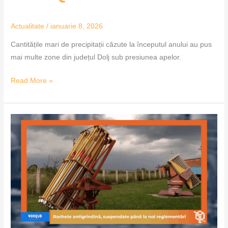
Actualitate
/
ianuarie 8, 2026
Cantitățile mari de precipitații căzute la începutul anului au pus
mai multe zone din județul Dolj sub presiunea apelor.
Read More »
Rachete
antigrindină,
suspendate
până
la
noi
reglementări
–
VoxQub