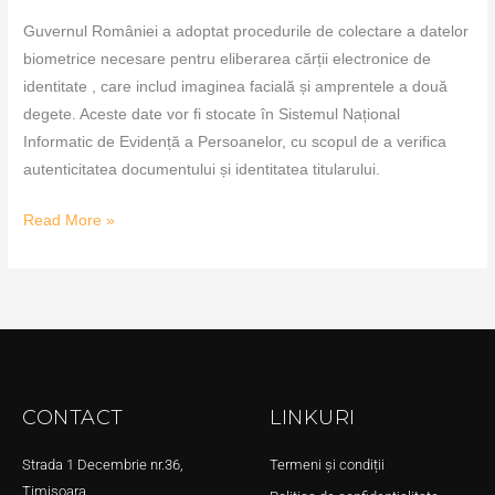
Guvernul României a adoptat procedurile de colectare a datelor
biometrice necesare pentru eliberarea cărții electronice de
identitate , care includ imaginea facială și amprentele a două
degete. Aceste date vor fi stocate în Sistemul Național
Informatic de Evidență a Persoanelor, cu scopul de a verifica
autenticitatea documentului și identitatea titularului.
Read More »
CONTACT
LINKURI
Strada 1 Decembrie nr.36,
Termeni și condiții
Timișoara