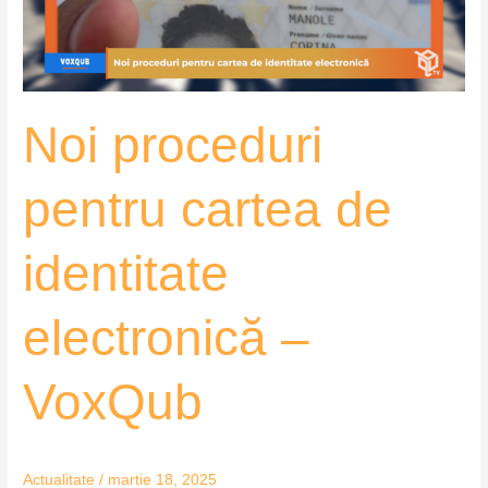
electronică
–
VoxQub
Noi proceduri
pentru cartea de
identitate
electronică –
VoxQub
Actualitate
/
martie 18, 2025