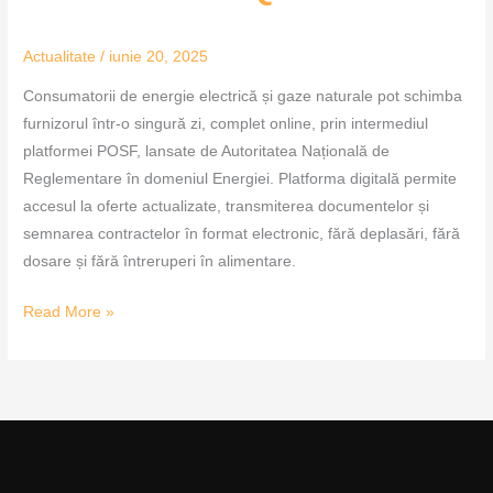
Actualitate
/
iunie 20, 2025
Consumatorii de energie electrică și gaze naturale pot schimba
furnizorul într-o singură zi, complet online, prin intermediul
platformei POSF, lansate de Autoritatea Națională de
Reglementare în domeniul Energiei. Platforma digitală permite
accesul la oferte actualizate, transmiterea documentelor și
semnarea contractelor în format electronic, fără deplasări, fără
dosare și fără întreruperi în alimentare.
Read More »