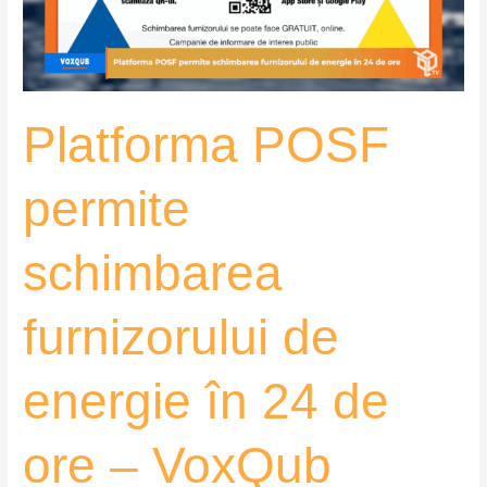
energie
în
24
de
Platforma POSF
ore
–
VoxQub
permite
schimbarea
furnizorului de
energie în 24 de
ore – VoxQub