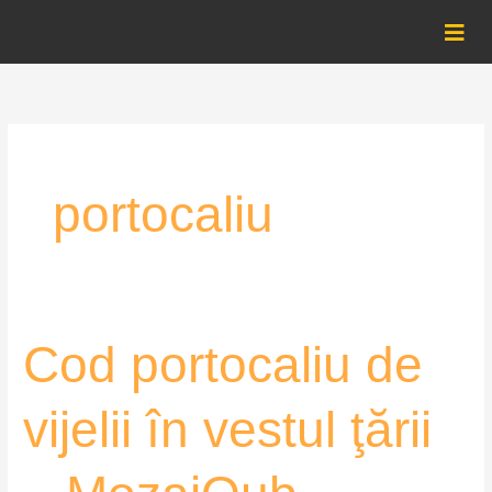
Skip
to
content
portocaliu
Cod
Cod portocaliu de
portocaliu
de
vijelii în vestul ţării
vijelii
în
vestul