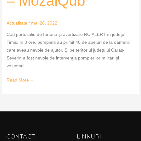
– MozaiQub
ţării
–
MozaiQub
Actualitate
/
mai 26, 2022
Cod portocaliu de furtună și avertizare RO ALERT în județul
Timiș. În 3 ore, pompierii au primit 40 de apeluri de la oamenii
care aveau nevoie de ajutor. Şi pe teritoriul judeţului Caraş-
Severin a fost nevoie de intervenţia pompierilor militari şi
voluntari.
Read More »
CONTACT
LINKURI