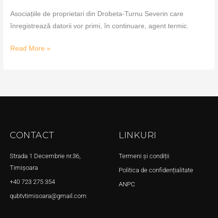
Asociațiile de proprietari din Drobeta-Turnu Severin care
înregistrează datorii vor primi, în continuare, agent termic.
Read More »
CONTACT
LINKURI
Strada 1 Decembrie nr.36,
Termeni și condiții
Timișoara
Politica de confidențialitate
+40 723 275 354
ANPC
qubtvtimisoara@gmail.com