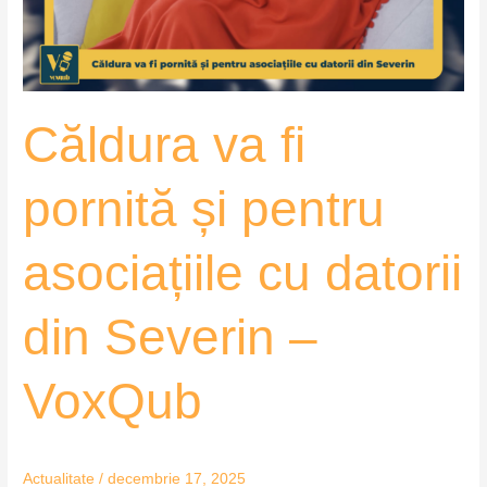
asociațiile
cu
datorii
din
Căldura va fi
Severin
–
VoxQub
pornită și pentru
asociațiile cu datorii
din Severin –
VoxQub
Actualitate
/
decembrie 17, 2025