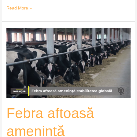
Read More »
Febra
aftoasă
amenință
stabilitatea
globală
–
MozaiQub
Febra aftoasă
amenință