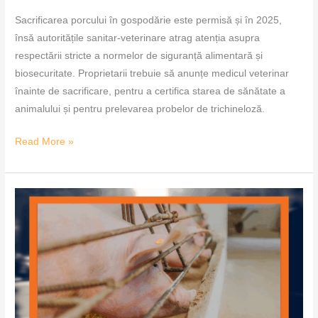
Sacrificarea porcului în gospodărie este permisă și în 2025,
însă autoritățile sanitar-veterinare atrag atenția asupra
respectării stricte a normelor de siguranță alimentară și
biosecuritate. Proprietarii trebuie să anunțe medicul veterinar
înainte de sacrificare, pentru a certifica starea de sănătate a
animalului și pentru prelevarea probelor de trichineloză.
Read More »
Ajutoare
de
Stat
pentru
crescătorii
de
porcine