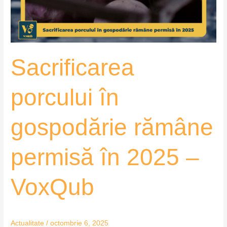
în
2025
–
VoxQub
Sacrificarea
porcului în
gospodărie rămâne
permisă în 2025 –
VoxQub
Actualitate
/
octombrie 6, 2025