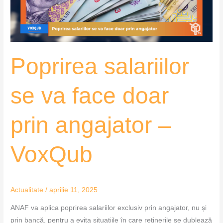
prin
angajator
–
VoxQub
Poprirea salariilor
se va face doar
prin angajator –
VoxQub
Actualitate
/
aprilie 11, 2025
ANAF va aplica poprirea salariilor exclusiv prin angajator, nu și
prin bancă, pentru a evita situațiile în care reținerile se dublează