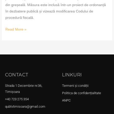
din greșeală. Măsura este inclusă într-un proiect de ordonanță
în dezbatere publică și vizează modificarea Codului de
procedură fiscală.
Read More »
CONTACT
LINKURI
Strada 1 Decembrie nr.36,
Termeni și condiții
Timișoara
Politica de confidențialitate
+40 723 275 354
ANPC
qubtvtimisoara@gmail.com