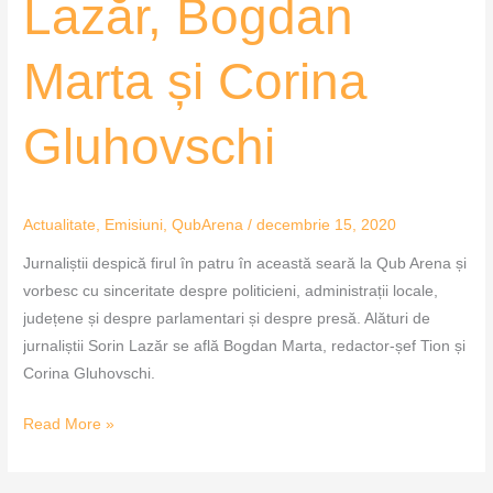
Lazăr, Bogdan
Bogdan
Marta
și
Marta și Corina
Corina
Gluhovschi
Gluhovschi
Actualitate
,
Emisiuni
,
QubArena
/
decembrie 15, 2020
Jurnaliștii despică firul în patru în această seară la Qub Arena și
vorbesc cu sinceritate despre politicieni, administrații locale,
județene și despre parlamentari și despre presă. Alături de
jurnaliștii Sorin Lazăr se află Bogdan Marta, redactor-șef Tion și
Corina Gluhovschi.
Read More »