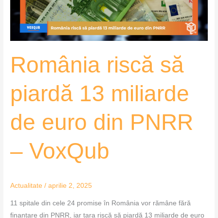
de
euro
din
PNRR
România riscă să
–
VoxQub
piardă 13 miliarde
de euro din PNRR
– VoxQub
Actualitate
/
aprilie 2, 2025
11 spitale din cele 24 promise în România vor rămâne fără
finanțare din PNRR, iar țara riscă să piardă 13 miliarde de euro