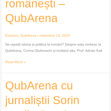
românești –
QubArena
Emisiuni
,
QubArena
/
noiembrie 14, 2024
Se repetă istoria și politica la români? Despre asta vorbesc la
QubArena, Corina Gluhovschi și invitatul său, Prof. Adrian Kali.
Read More »
QubArena
QubArena cu
cu
jurnaliștii
jurnaliștii Sorin
Sorin
Lazăr,