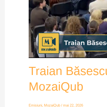
Traian Băsescu,
MozaiQub
Emisiuni
,
MozaiQub
/
mai 22, 2026