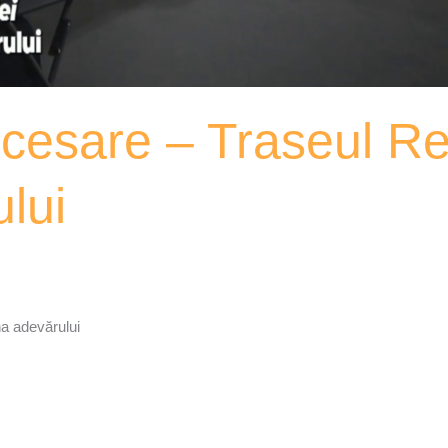
cesare – Traseul Rev
lui
na adevărului