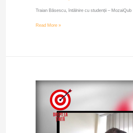
Traian Băsescu, întâlnire cu studenții – MozaiQub
Read More »
Cutremur
democratic
pentru
„stâlpii
democrației”
–
Drept