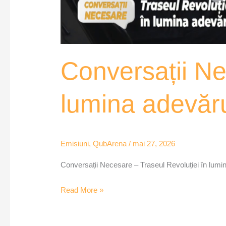
Conversații Ne
lumina adevăru
Emisiuni
,
QubArena
/
mai 27, 2026
Conversații Necesare – Traseul Revoluției în lumi
Read More »