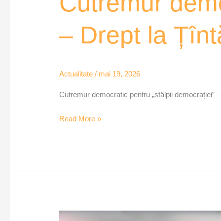
Cutremur democ
– Drept la Țînt
Actualitate
/
mai 19, 2026
Cutremur democratic pentru „stâlpii democrației” –
Read More »
Mocnește