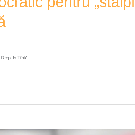
ratic pentru „stâlpi
ă
 Drept la Țîntă