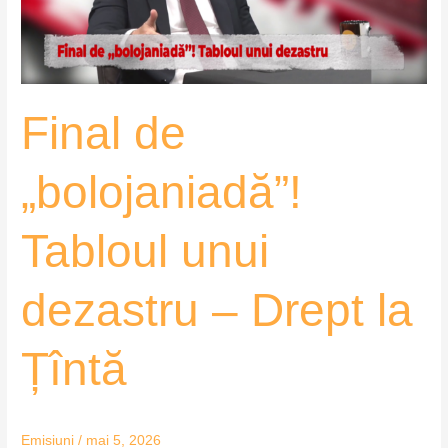
–
Drept
la
Țîntă
Final de
„bolojaniadă”!
Tabloul unui
dezastru – Drept la
Țîntă
Emisiuni
/
mai 5, 2026