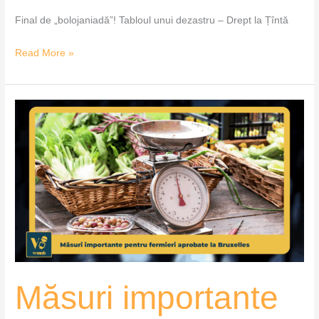
Final de „bolojaniadă”! Tabloul unui dezastru – Drept la Țîntă
Read More »
Măsuri
importante
pentru
fermieri
aprobate
la
Bruxelles
–
VoxQub
Măsuri importante