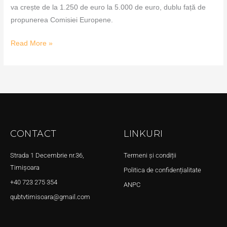
va crește de la 1.250 de euro la 5.000 de euro, dublu față de
propunerea Comisiei Europene.
Read More »
CONTACT
LINKURI
Strada 1 Decembrie nr.36,
Termeni și condiții
Timișoara
Politica de confidențialitate
+40 723 275 354
ANPC
qubtvtimisoara@gmail.com