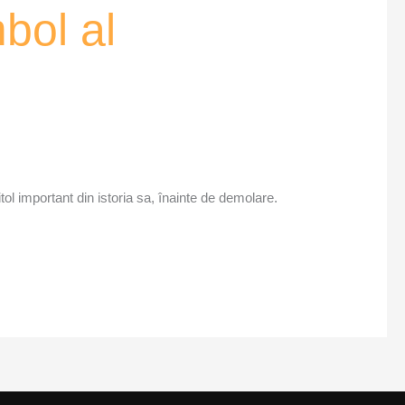
bol al
tol important din istoria sa, înainte de demolare.