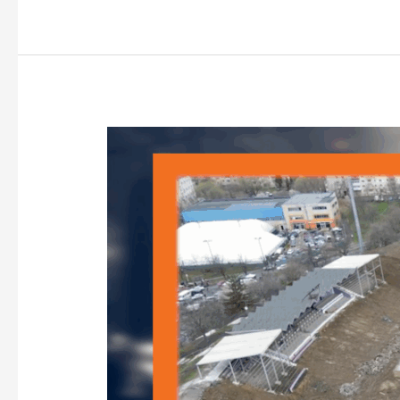
Stadionul
„Dan
Păltinișanu”
aproape
demolat
–
VoxQub