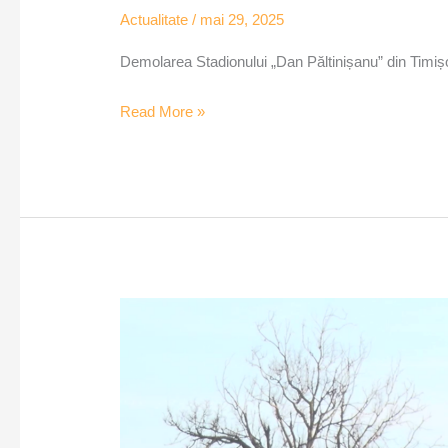
Actualitate
/
mai 29, 2025
Demolarea Stadionului „Dan Păltinișanu” din Timișo
Read More »
Stadionul
„Dan
Păltinișanu”,
un
simbol
al