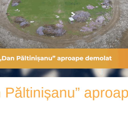
 Păltinișanu” aproa