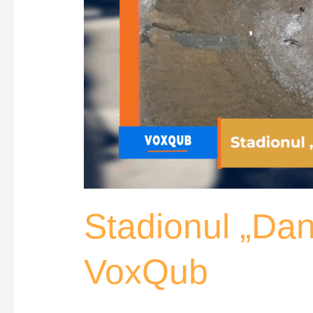
Stadionul „Dan
VoxQub