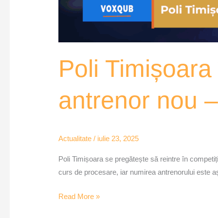
Poli Timișoara
antrenor nou 
Actualitate
/
iulie 23, 2025
Poli Timișoara se pregătește să reintre în competiț
curs de procesare, iar numirea antrenorului este aș
Read More »