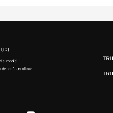
KURI
TRI
 și condiții
a de confidențialitate
TRI