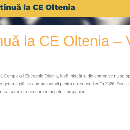
inuă la CE Oltenia 
ă Complexul Energetic Oltenia, însă mișcările din companie nu se opre
 bugetarea plăților compensatorii pentru noi concedieri în 2026. Deciz
derea sumelor necesare în bugetul companiei.