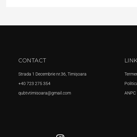
CONTACT
LIN
Strada 1 Decembrie nr.36, Timișoara
Termeni
+40 723 275 354
Politic
qubtvtimisoara@gmail.com
ANPC