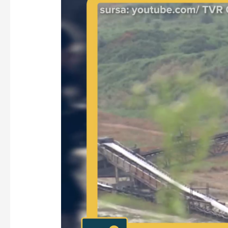
la
CE
Oltenia
–
VoxQub